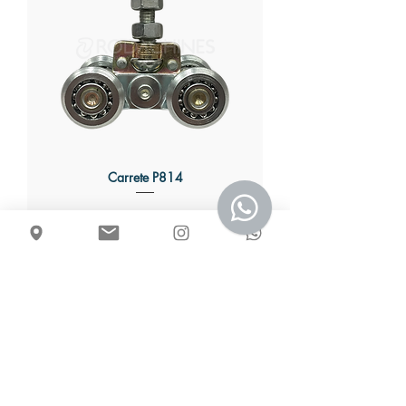
Carrete P814
RODINSA