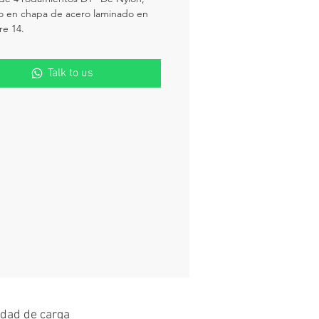
o en chapa de acero laminado en
bre 14.
Talk to us
dad de carga