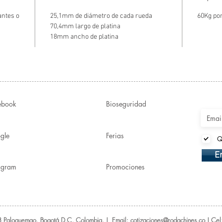
antes o
25,1mm de diámetro de cada rueda
60Kg por
70,4mm largo de platina
18mm ancho de platina
ebook
Bioseguridad
gle
Ferias
Q
E
tagram
Promociones
 Paloquemao, Bogotá D.C, Colombia. | Email: cotizaciones@rodachines.co | C