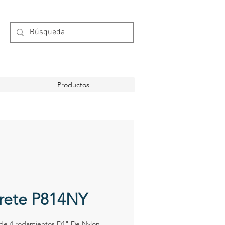
Productos
rete P814NY
 de 4 rodamientos D1" De Nylon,