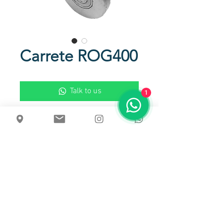
Carrete ROG400
Talk to us
1
Carrete sencillo metálico con
balineras
Usos
Para riel superior en puertas colgantes
Capacidad de carga unitaria
60 Kg
Dimensiones