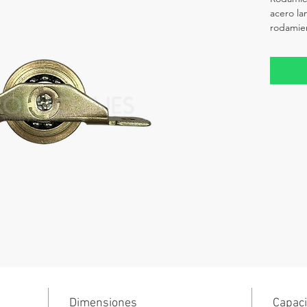
acero la
rodamie
Dimensiones
Capaci