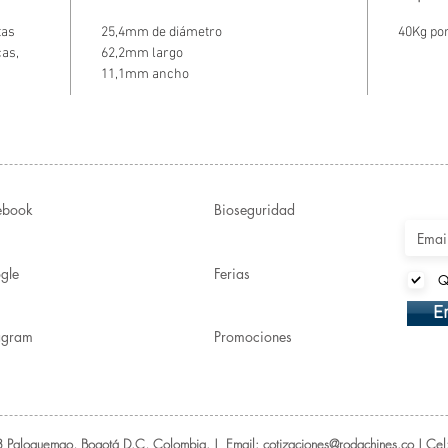
tas
25,4mm de diámetro
40Kg por
cas,
62,2mm largo
11,1mm ancho
ebook
Bioseguridad
gle
Ferias
Q
E
tagram
Promociones
 Paloquemao, Bogotá D.C, Colombia. | Email: cotizaciones@rodachines.co | C