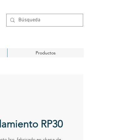
Productos
amiento RP30
to liso, fabricado en chapa de