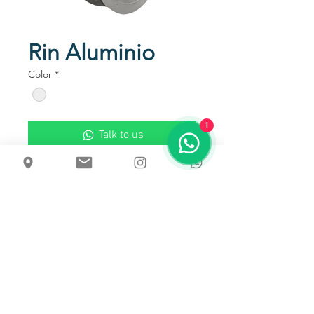
Rin Aluminio
Color
*
1
Talk to us
Rin en Fundición de Aluminio
Usos
Capacidad de carga unitaria
Tamaño