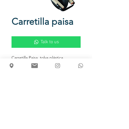
Carretilla paisa
Talk to us
Carretilla Paisa, tolva plástica
inyectada, estructura en tubo chasis,
madera o Metálica. Rueda neumática,
maciza o antipinchazo y soporte en
lámina troquelada o platina.
Usos
Ideal para el sector Agrícola
Capacidad de carga
5 pies cúbicos.
Color