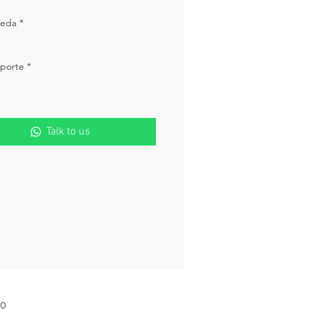
ueda
*
oporte
*
Talk to us
o