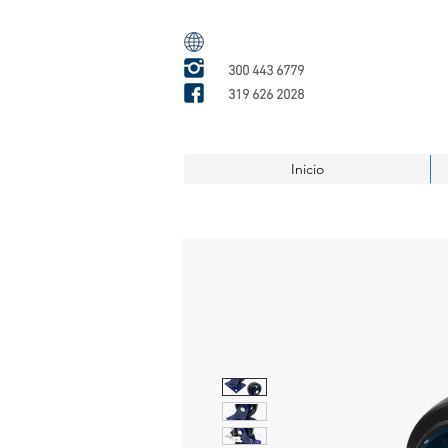
300 443 6779
319 626 2028
Inicio