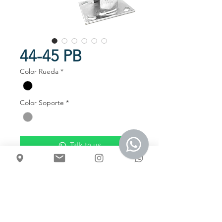
44-45 PB
Color Rueda
*
Color Soporte
*
Talk to us
Ruedas en rin de polipropileno banda
de poliuretano
Usos