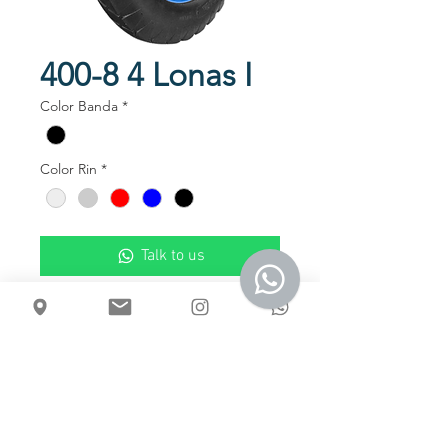
400-8 4 Lonas I
Color Banda
*
Color Rin
*
Talk to us
Llanta Neumática de 4 Lonas, labrado
tipo Diamante.
Disponible en Rines Lámina o
Aluminio.
Usos