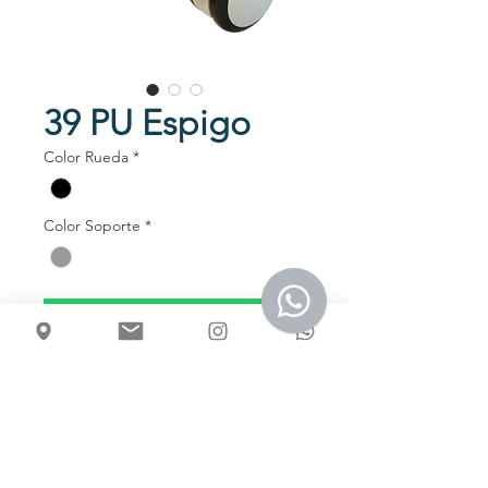
39 PU Espigo
Color Rueda
*
Color Soporte
*
Talk to us
Usos