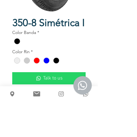
350-8 Simétrica I
Color Banda
*
Color Rin
*
Talk to us
Llanta Neumática de 8 Lonas, labrado
tipo Symetrica.
Disponible en Rines Lámina o
Aluminio.
Usos