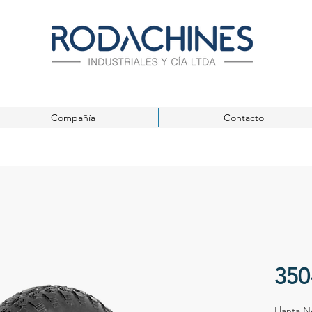
Compañía
Contacto
350
Llanta N