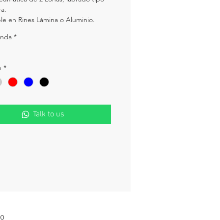
a.
le en Rines Lámina o Aluminio.
anda
*
n
*
Talk to us
o