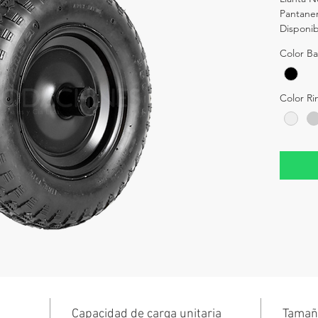
Pantaner
Disponib
Color B
Color Ri
Capacidad de carga unitaria
Tamañ