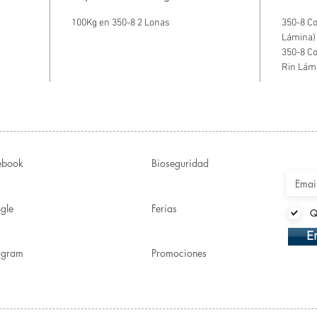
100Kg en 350-8 2 Lonas
350-8 Co
Lámina)
350-8 C
Rin Lám
ebook
Bioseguridad
gle
Ferias
Q
E
tagram
Promociones