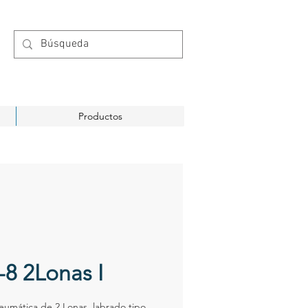
Productos
-8 2Lonas I
eumática de 2 Lonas, labrado tipo