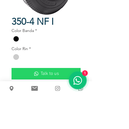
350-4 NF I
Color Banda
*
Color Rin
*
Talk to us
1
Llanta Antipinchazo en poliuretano,
labrado tipo sierra.
Disponible en rin lámina
Usos