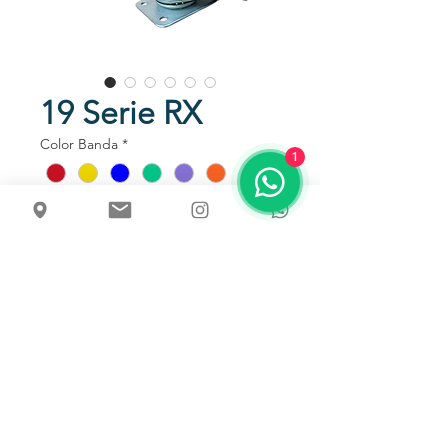
19 Serie RX
Color Banda
*
1
Talk to us
Rodachinas ensambladas con un
tenedor de lámina de acero con
ruedas en caucho termoplástico
y soporte zincado.
Disponibles giratorios con o sin freno
Capacidad de Carga
Desde 40kg