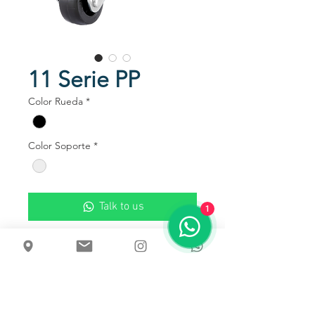
11 Serie PP
Color Rueda
*
Color Soporte
*
Talk to us
1
Rodachinas ensambladas con un
tenedor de acero estampado
galvanizado con rueda de
polipropileno color negro.
Disponibles en sopotes giratorios y