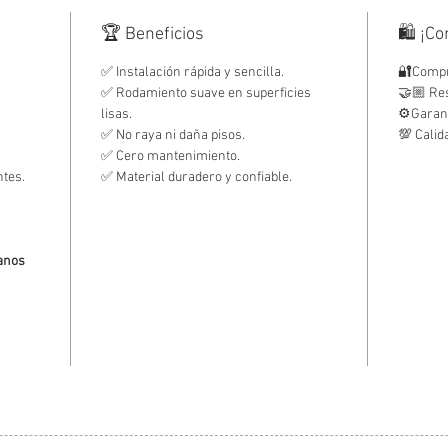
🏆 Beneficios
🛍️ ¡C
✅ Instalación rápida y sencilla.
🔐Compr
y
✅ Rodamiento suave en superficies
🤝🏼 Re
lisas.
⚙️Garan
✅ No raya ni daña pisos.
💯 Calid
✅ Cero mantenimiento.
ntes.
✅ Material duradero y confiable.
ianos