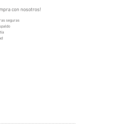
ompra con nosotros!
as seguras
spaldo
tía
ad