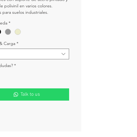
 polivinil en varios colores.
s para suelos industriales.
ueda
*
& Carga
*
 dudas?
*
Talk to us