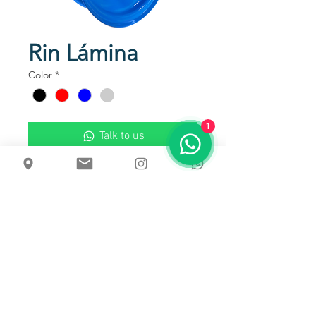
Rin Lámina
Color
*
1
Talk to us
Rin Troquelado en Lámina
Usos
Capacidad de carga unitaria
Tamaño