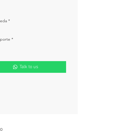
ueda
*
oporte
*
Talk to us
o